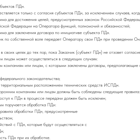
бъектов ПДн.
ствляется только с согласия субъектов ПДн, за исключением случаев, когд
има для достижения целей, предусмотренных законом Российской Федераци
йской Федерации на Оператора функций, полномочий и обязанностей;
има для заключения договора по инициативе субъекта ПДн.
зчик по собственной воле передает Оператору свои ПДн при проведении Он
в своих целях до тех пор, пока Заказчик (субъект ПДн) не отзовет согласи
м лицам может осуществляться в следующих случаях:
 компаниям или лицам, с которыми заключены договоры, предполагающие п
федерального законодательства;
с территориальным расположением технических средств ИСПДн.
торонним компаниям или лицам должны быть соблюдены следующие правила:
оступ к ПДн в процессе передачи должен быть исключен;
рым поручается обработка ПДн:
правила обработки ПДн, предусмотренные
ьством;
йствий с ПДн, которые будут осуществляться с
н;
сть ПДн при их обработке.