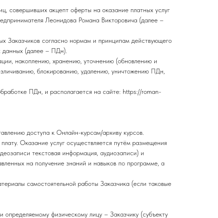
иц, совершивших акцепт оферты на оказание платных услуг
редпринимателя Леонидова Романа Викторовича (далее –
ых Заказчиков согласно нормам и принципам действующего
 данных (далее – ПДн).
ации, накоплению, хранению, уточнению (обновлению и
езличиванию, блокированию, удалению, уничтожению ПДн,
работке ПДн, и располагается на сайте: https://roman-
тавлению доступа к Онлайн-курсам/архиву курсов.
плату. Оказание услуг осуществляется путём размещения
видеозаписи текстовая информация, аудиозаписи) и
вленных на получение знаний и навыков по программе, а
материалы самостоятельной работы Заказчика (если таковые
и определяемому физическому лицу – Заказчику (субъекту