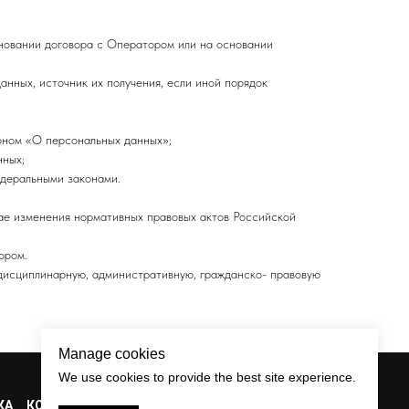
новании договора с Оператором или на основании
нных, источник их получения, если иной порядок
оном «О персональных данных»;
нных;
деральными законами.
чае изменения нормативных правовых актов Российской
ором.
 дисциплинарную, административную, гражданско- правовую
Manage cookies
We use cookies to provide the best site experience.
КА
КОНКУРС