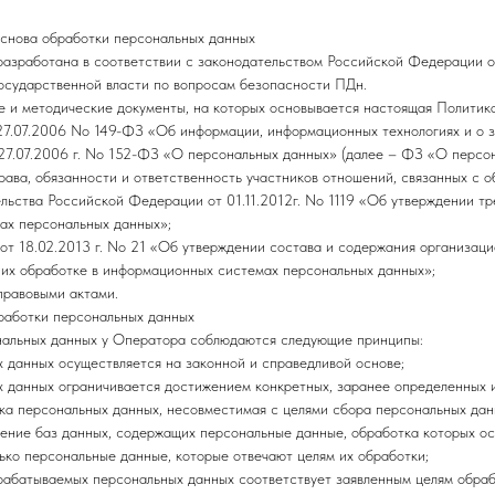
основа обработки персональных данных
 разработана в соответствии с законодательством Российской Федерации
государственной власти по вопросам безопасности ПДн.
 и методические документы, на которых основывается настоящая Политика
27.07.2006 No 149-ФЗ «Об информации, информационных технологиях и о 
27.07.2006 г. No 152-ФЗ «О персональных данных» (далее – ФЗ «О персо
рава, обязанности и ответственность участников отношений, связанных с 
ьства Российской Федерации от 01.11.2012г. No 1119 «Об утверждении тр
ах персональных данных»;
т 18.02.2013 г. No 21 «Об утверждении состава и содержания организаци
 их обработке в информационных системах персональных данных»;
правовыми актами.
бработки персональных данных
ональных данных у Оператора соблюдаются следующие принципы:
 данных осуществляется на законной и справедливой основе;
 данных ограничивается достижением конкретных, заранее определенных и
ка персональных данных, несовместимая с целями сбора персональных дан
ение баз данных, содержащих персональные данные, обработка которых ос
ько персональные данные, которые отвечают целям их обработки;
рабатываемых персональных данных соответствует заявленным целям обраб