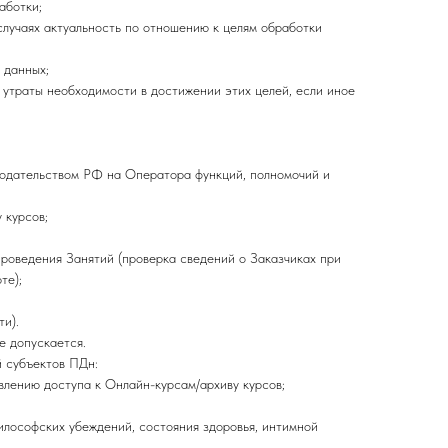
аботки;
случаях актуальность по отношению к целям обработки
 данных;
утраты необходимости в достижении этих целей, если иное
нодательством РФ на Оператора функций, полномочий и
 курсов;
роведения Занятий (проверка сведений о Заказчиках при
те);
и).
е допускается.
 субъектов ПДн:
влению доступа к Онлайн-курсам/архиву курсов;
илософских убеждений, состояния здоровья, интимной