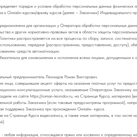
пределяет порядок и условия обработки персональных данных физических л
а к Онлайн-курсам/архиву курсов (далее – Заказчики) Индивидуального п
предназначена для организации у Оператора обработки персональных данн
ьства и других нормативно-правовых актов в области защиты персональных
Политики распространяется на все процессы по сбору, записи, систематиз
использованию, передаче (распространению, предоставлению, доступу), об
зованием средств автоматизации.
бязательна для ознакомления и исполнения всеми лицами, допущенными к об
уальный предприниматель Леонидов Роман Викторович.
кие лица, совершившие акцепт оферты на оказание платных услуг по предос
мационно-консультационные услуги, оказываемые Оператором Заказчику за 
зделе на сайте https://roman-leonidov.ru, на Странице Курса, материала (
ельной работы Заказчика (если таковые предусмотрены программой), напра
ая поддержка Заказчика при прохождении Онлайн- курса.
ая на Странице Курса видеозапись, а также иные материалы, в том числе 
й).
 - любая информация, относящаяся прямо или косвенно к определенному ил