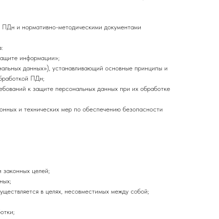
 о ПДн и нормативно-методическими документами
:
защите информации»;
нальных данных»), устанавливающий основные принципы и
обработкой ПДн;
ебований к защите персональных данных при их обработке
онных и технических мер по обеспечению безопасности
 законных целей;
ных;
уществляется в целях, несовместимых между собой;
отки;