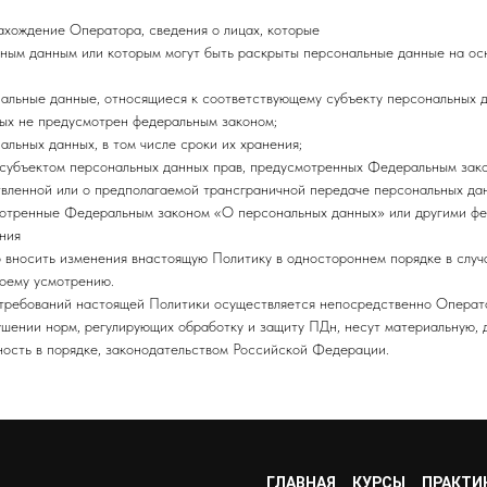
ахождение Оператора, сведения о лицах, которые
ьным данным или которым могут быть раскрыты персональные данные на ос
льные данные, относящиеся к соответствующему субъекту персональных да
ных не предусмотрен федеральным законом;
альных данных, в том числе сроки их хранения;
 субъектом персональных данных прав, предусмотренных Федеральным зак
вленной или о предполагаемой трансграничной передаче персональных да
мотренные Федеральным законом «О персональных данных» или другими фе
ния
о вносить изменения внастоящую Политику в одностороннем порядке в слу
воему усмотрению.
я требований настоящей Политики осуществляется непосредственно Операт
рушении норм, регулирующих обработку и защиту ПДн, несут материальную,
ность в порядке, законодательством Российской Федерации.
ГЛАВНАЯ
КУРСЫ
ПРАКТИ