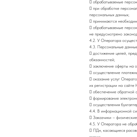
 обрабатываемые персон
 при обработке персонал
персональных данных;
 принимаются необходим
 обрабатываемые персона
не предусмотрено законо
4.2. У Оператора осущест
4.3. Персональные данные
 достижение целей, пре
обязанностей;
 заключение оферты на о
 осуществление платежны
 оказание услуг Операто
их регистрации на сайте h
 обеспечение обратной с
 формирования электронн
 осуществления бухгалте
4.4. В информационной с
 Заказчики – физические
4.5. У Оператора не обр
 ПДн, касающиеся расово
жизни;