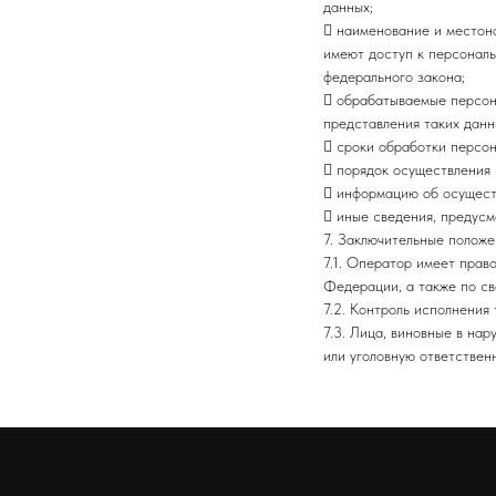
данных;
 наименование и местон
имеют доступ к персонал
федерального закона;
 обрабатываемые персона
представления таких дан
 сроки обработки персон
 порядок осуществления
 информацию об осущест
 иные сведения, предус
7. Заключительные положе
7.1. Оператор имеет прав
Федерации, а также по с
7.2. Контроль исполнени
7.3. Лица, виновные в на
или уголовную ответствен