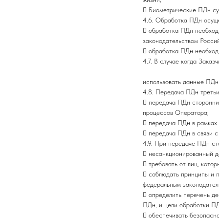
 Биометрические ПДн су
4.6. Обработка ПДн осуще
 обработка ПДн необход
законодательством Росси
 обработка ПДн необход
4.7. В случае когда Зака
использовать данные ПДн 
4.8. Передача ПДн третьи
 передача ПДн сторонним
процессов Оператора;
 передача ПДн в рамках 
 передача ПДн в связи 
4.9. При передаче ПДн с
 несанкционированный д
 требовать от лиц, кото
 соблюдать принципы и 
федеральным законодател
 определить перечень де
ПДн, и цели обработки ПД
 обеспечивать безопасно