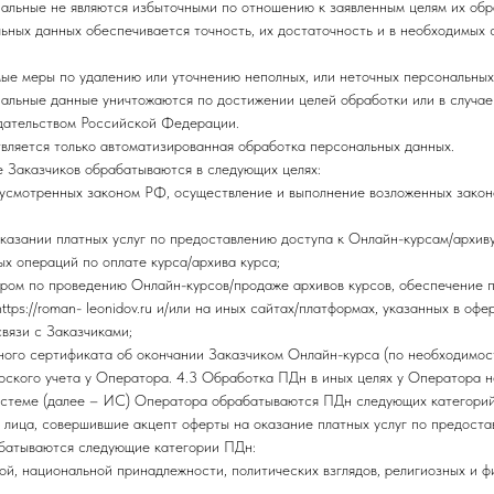
альные не являются избыточными по отношению к заявленным целям их обр
ьных данных обеспечивается точность, их достаточность и в необходимых 
ые меры по удалению или уточнению неполных, или неточных персональных
льные данные уничтожаются по достижении целей обработки или в случае 
дательством Российской Федерации.
вляется только автоматизированная обработка персональных данных.
 Заказчиков обрабатываются в следующих целях:
дусмотренных законом РФ, осуществление и выполнение возложенных зако
казании платных услуг по предоставлению доступа к Онлайн-курсам/архиву
х операций по оплате курса/архива курса;
ром по проведению Онлайн-курсов/продаже архивов курсов, обеспечение п
ttps://roman- leonidov.ru и/или на иных сайтах/платформах, указанных в офер
вязи с Заказчиками;
ого сертификата об окончании Заказчиком Онлайн-курса (по необходимост
рского учета у Оператора. 4.3 Обработка ПДн в иных целях у Оператора н
истеме (далее – ИС) Оператора обрабатываются ПДн следующих категорий
 лица, совершившие акцепт оферты на оказание платных услуг по предоста
абатываются следующие категории ПДн:
й, национальной принадлежности, политических взглядов, религиозных и ф