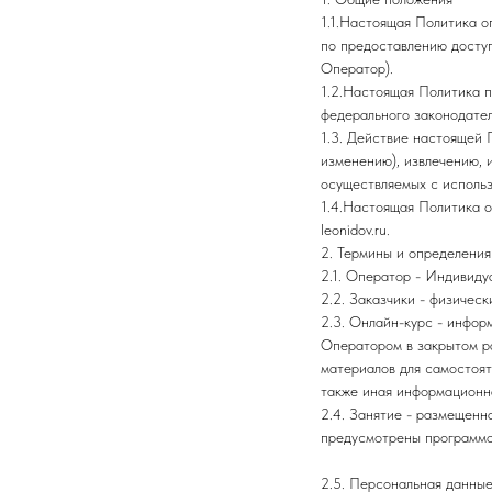
1.1.Настоящая Политика о
по предоставлению доступ
Оператор).
1.2.Настоящая Политика 
федерального законодател
1.3. Действие настоящей 
изменению), извлечению, 
осуществляемых с исполь
1.4.Настоящая Политика о
leonidov.ru.
2. Термины и определения
2.1. Оператор - Индивид
2.2. Заказчики - физичес
2.3. Онлайн-курс - инфор
Оператором в закрытом ра
материалов для самостоят
также иная информационн
2.4. Занятие - размещенн
предусмотрены программо
2.5. Персональная данные