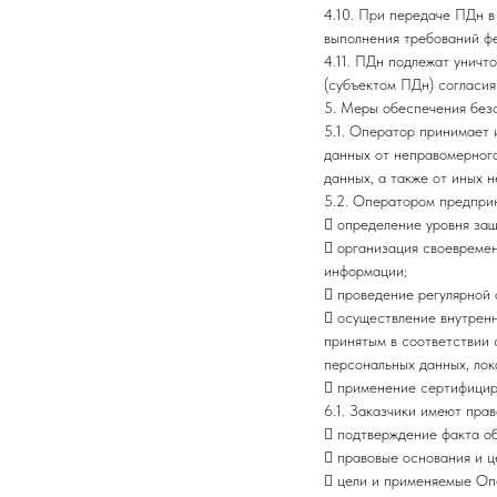
4.10. При передаче ПДн 
выполнения требований фе
4.11. ПДн подлежат уничт
(субъектом ПДн) согласия
5. Меры обеспечения без
5.1. Оператор принимает 
данных от неправомерного
данных, а также от иных 
5.2. Оператором предпри
 определение уровня за
 организация своевреме
информации;
 проведение регулярной
 осуществление внутрен
принятым в соответствии 
персональных данных, ло
 применение сертифицир
6.1. Заказчики имеют пра
 подтверждение факта о
 правовые основания и ц
 цели и применяемые Оп