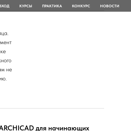
ВХОД
КУРСЫ
ПРАКТИКА
КОНКУРС
НОВОСТИ
яца.
умент
ике
жного
ам не
ию.
ARCHICAD для начинающих