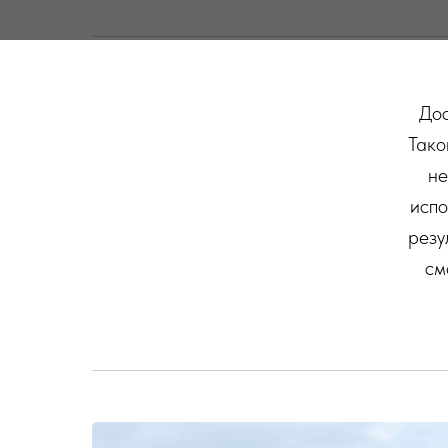
Дос
Тако
не
испо
резу
см