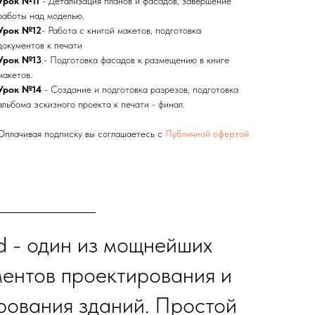
Урок №11
- Детализация планов и фасадов, завершение
работы над моделью.
Урок №12
- Работа с книгой макетов, подготовка
документов к печати
Урок №13
.- Подготовка фасадов к размещению в книге
макетов.
Урок №14
- Создание и подготовка разрезов, подготовка
альбома эскизного проекта к печати - финал.
Оплачивая подписку вы соглашаетесь с
Публичной офертой
d - один из мощнейших
ментов проектирования и
рования зданий. Простой