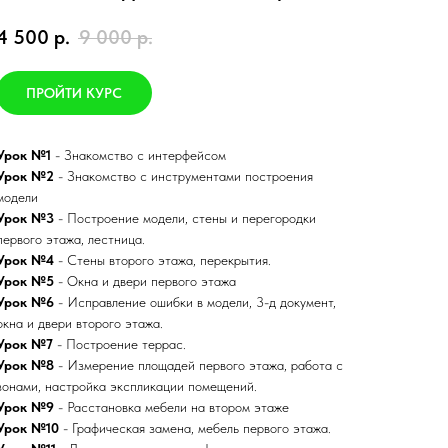
4 500
р.
9 000
р.
ПРОЙТИ КУРС
Урок №1
- Знакомство с интерфейсом
Урок №2
- Знакомство с инструментами построения
модели
Урок №3
- Построение модели, стены и перегородки
первого этажа, лестница.
Урок №4
- Стены второго этажа, перекрытия.
Урок №5
- Окна и двери первого этажа
Урок №6
- Исправление ошибки в модели, 3-д документ,
окна и двери второго этажа.
Урок №7
- Построение террас.
Урок №8
- Измерение площадей первого этажа, работа с
зонами, настройка экспликации помещений.
Урок №9
- Расстановка мебели на втором этаже
Урок №10
- Графическая замена, мебель первого этажа.