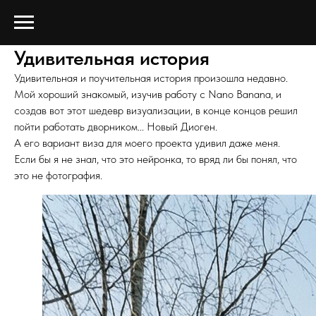
Удивительная история
Удивительная и поучительная история произошла недавно.
Мой хороший знакомый, изучив работу с Nano Banana, и
создав вот этот шедевр визуализации, в конце концов решил
пойти работать дворником... Новый Диоген.
А его вариант виза для моего проекта удивил даже меня.
Если бы я не знал, что это нейронка, то вряд ли бы понял, что
это не фотография.